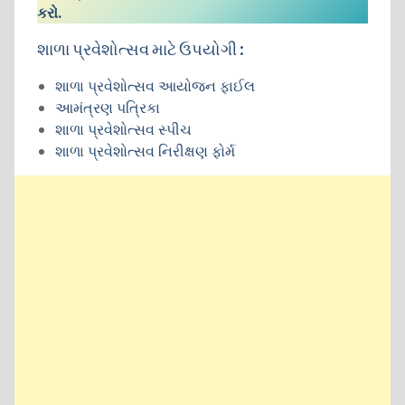
કરો.
શાળા પ્રવેશોત્સવ માટે ઉપયોગી :
શાળા પ્રવેશોત્સવ આયોજન ફાઈલ
આમંત્રણ પત્રિકા
શાળા પ્રવેશોત્સવ સ્પીચ
શાળા પ્રવેશોત્સવ નિરીક્ષણ ફોર્મ