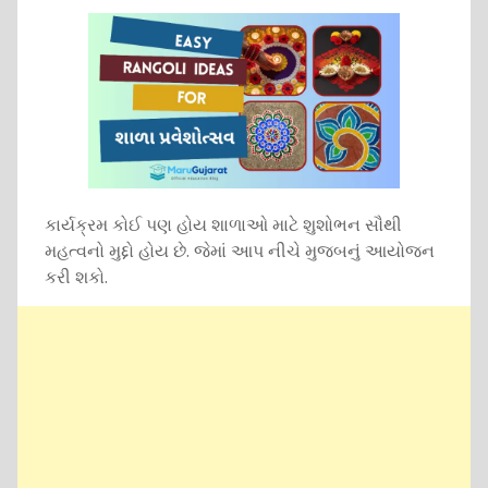
કાર્યક્રમ કોઈ પણ હોય શાળાઓ માટે શુશોભન સૌથી
મહત્વનો મુદ્દો હોય છે. જેમાં આપ નીચે મુજબનું આયોજન
કરી શકો.