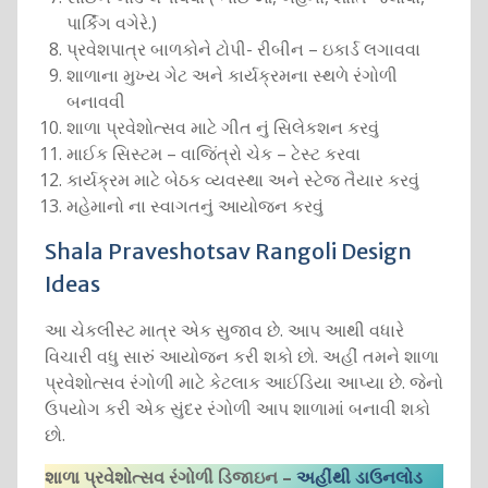
પાર્કિંગ વગેરે.)
પ્રવેશપાત્ર બાળકોને ટોપી- રીબીન – ઇકાર્ડ લગાવવા
શાળાના મુખ્ય ગેટ અને કાર્યક્રમના સ્થળે રંગોળી
બનાવવી
શાળા પ્રવેશોત્સવ માટે ગીત નું સિલેકશન કરવું
માઈક સિસ્ટમ – વાજિંત્રો ચેક – ટેસ્ટ કરવા
કાર્યક્રમ માટે બેઠક વ્યવસ્થા અને સ્ટેજ તૈયાર કરવું
મહેમાનો ના સ્વાગતનું આયોજન કરવું
Shala Praveshotsav Rangoli Design
Ideas
આ ચેકલીસ્ટ માત્ર એક સુજાવ છે. આપ આથી વધારે
વિચારી વધુ સારું આયોજન કરી શકો છો. અહીં તમને શાળા
પ્રવેશોત્સવ રંગોળી માટે કેટલાક આઈડિયા આપ્યા છે. જેનો
ઉપયોગ કરી એક સુંદર રંગોળી આપ શાળામાં બનાવી શકો
છો.
શાળા પ્રવેશોત્સવ રંગોળી ડિજાઇન –
અહીંથી ડાઉનલોડ