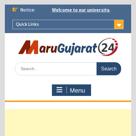
Skip
Notice:
Welcome to our university.
to
content
Quick Links
Search
for:
Menu