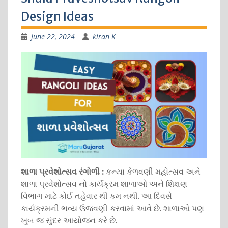
Design Ideas
June 22, 2024
kiran K
શાળા પ્રવેશોત્સવ રંગોળી :
કન્યા કેળવણી મહોત્સવ અને
શાળા પ્રવેશોત્સવ નો કાર્યક્રમ શાળાઓ અને શિક્ષણ
વિભાગ માટે કોઈ તહેવાર થી કમ નથી. આ દિવસે
કાર્યક્રમની ભવ્ય ઉજવણી કરવામાં આવે છે. શાળાઓ પણ
ખુબ જ સુંદર આયોજન કરે છે.